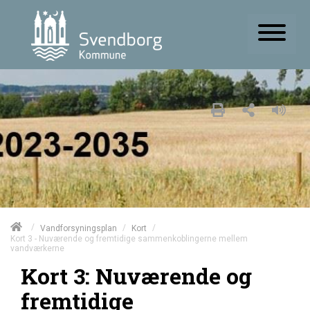
/
/
/
Vandforsyningsplan
Kort
Kort 3 - Nuværende og fremtidige sammenkoblingerne mellem
vandværkerne
Kort 3: Nuværende og
fremtidige