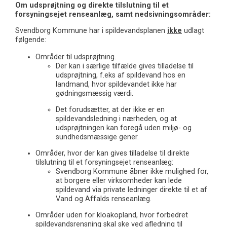
Om udsprøjtning og direkte tilslutning til et
forsyningsejet renseanlæg, samt nedsivningsområder:
Svendborg Kom­mune har i spildevandsplanen
ikke
udlagt
føl­gende:
Områder til udsprøjtning.
Der kan i særlige tilfælde gives tilladelse til
udsprøjtning, f.eks af spildevand hos en
landmand, hvor spildevandet ikke har
gødningsmæssig værdi.
Det forudsætter, at der ikke er en
spildevandsledning i nærheden, og at
udsprøjtningen kan foregå uden miljø- og
sundhedsmæssige gener.
Områder, hvor der kan gives tilladelse til direkte
tilslutning til et forsyningsejet renseanlæg:
Svendborg Kommune åbner ikke mulighed for,
at borgere eller virksomheder kan lede
spildevand via private ledninger direkte til et af
Vand og Affalds renseanlæg.
Områder uden for kloakopland, hvor forbedret
spildevandsrensning skal ske ved afledning til