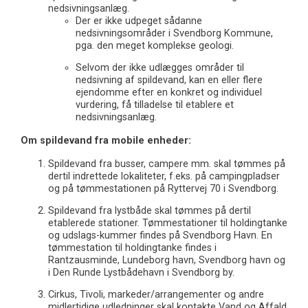
nedsivningsanlæg.
Der er ikke udpeget sådanne
nedsivningsområder i Svendborg Kommune,
pga. den meget komplekse geologi.
Selvom der ikke udlægges områder til
nedsivning af spildevand, kan en eller flere
ejendomme efter en konkret og individuel
vurdering, få tilladelse til etablere et
nedsivningsanlæg.
Om spildevand fra mobile enheder:
Spildevand fra busser, campere mm. skal tømmes på
dertil indrettede lokaliteter, f.eks. på campingpladser
og på tømmestationen på Ryttervej 70 i Svendborg.
Spildevand fra lystbåde skal tømmes på dertil
etablerede stationer. Tømmestationer til holdingtanke
og udslags-kummer findes på Svendborg Havn. En
tømmestation til holdingtanke findes i
Rantzausminde, Lundeborg havn, Svendborg havn og
i Den Runde Lystbådehavn i Svendborg by.
Cirkus, Tivoli, markeder/arrangementer og andre
midlertidige udledninger skal kontakte Vand og Affald