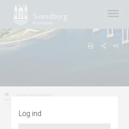
/
/
Boliger og byudvikling
/
/
Hvor kan der udvikles nye boligområder?
Svendborg by og havn
Tilbud og infrastruktur
Log ind