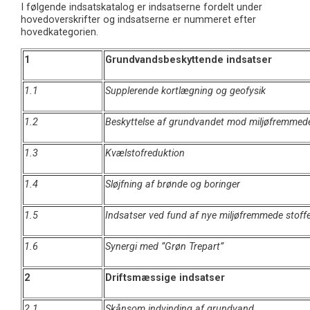
I følgende indsatskatalog er indsatserne fordelt under
hovedoverskrifter og indsatserne er nummeret efter
hovedkategorien.
1
Grundvandsbeskyttende indsatser
1.1
Supplerende kortlægning og geofysik
1.2
Beskyttelse af grundvandet mod miljøfremmede 
1.3
Kvælstofreduktion
1.4
Sløjfning af brønde og boringer
1.5
Indsatser ved fund af nye miljøfremmede stoff
1.6
Synergi med ”Grøn Trepart”
2
Driftsmæssige indsatser
2.1
Skånsom indvinding af grundvand