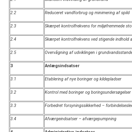
2.2
Reduceret vandforbrug og minimering af spild
2.3
Skærpet kontrolfrekvens for miljøfremmede sto
2.4
Skærpet kontrolfrekvens ved stigende indhold af
2.5
Overvågning af udviklingen i grundvandsstand
3
Anlægsindsatser
3.1
Etablering af nye boringer og kildepladser
3.2
Kontrol med boringer og boringsundersøgelser
3.3
Forbedret forsyningssikkerhed – forbindelsesle
3.4
Afværgeindsatser – afværgepumpning