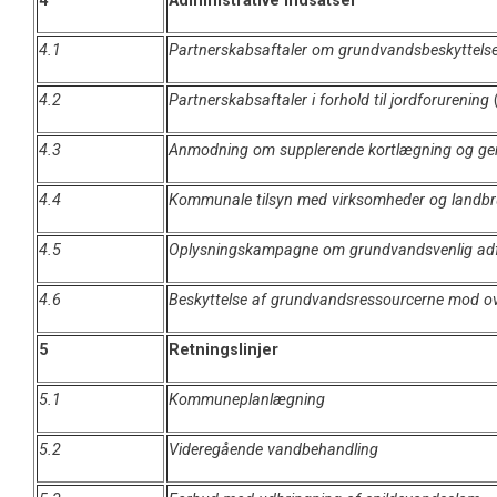
4
Administrative indsatser
4.1
Partnerskabsaftaler om grundvandsbeskyttels
4.2
Partnerskabsaftaler i forhold til jordforurening
(
4.3
Anmodning om supplerende kortlægning og genb
4.4
Kommunale tilsyn med virksomheder og landb
4.5
Oplysningskampagne om grundvandsvenlig adfæ
4.6
Beskyttelse af grundvandsressourcerne mod ov
5
Retningslinjer
5.1
Kommuneplanlægning
5.2
Videregående vandbehandling