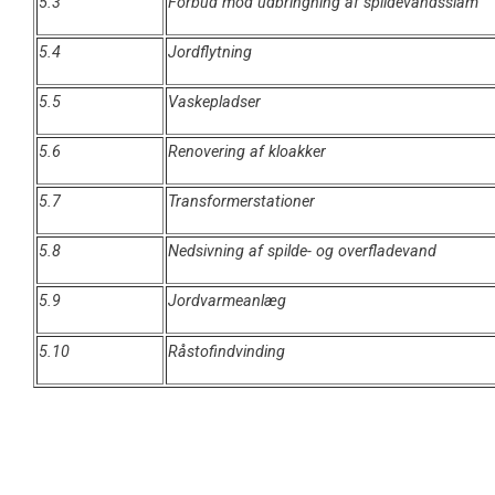
5.3
Forbud mod udbringning af spildevandsslam
5.4
Jordflytning
5.5
Vaskepladser
5.6
Renovering af kloakker
5.7
Transformerstationer
5.8
Nedsivning af spilde- og overfladevand
5.9
Jordvarmeanlæg
5.10
Råstofindvinding