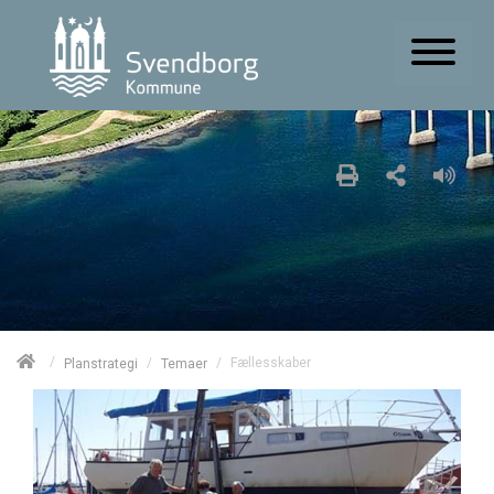
/
/
/
Fællesskaber
Planstrategi
Temaer