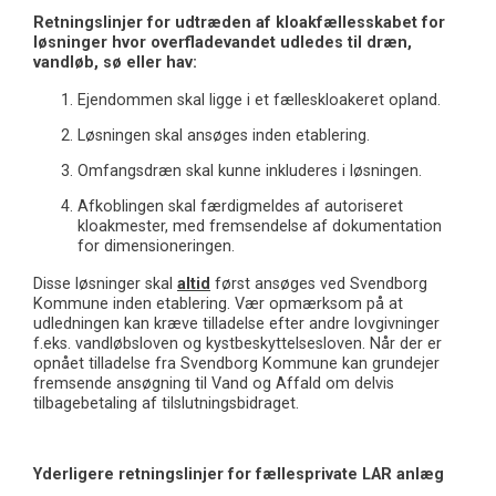
Retningslinjer for udtræden af kloakfællesskabet for
løsninger hvor overfladevandet udledes til dræn,
vandløb, sø eller hav:
Ejendommen skal ligge i et fælleskloakeret opland.
Løsningen skal ansøges inden etablering.
Omfangsdræn skal kunne inkluderes i løsningen.
Afkoblingen skal færdigmeldes af autoriseret
kloakmester, med fremsendelse af dokumentation
for dimensioneringen.
Disse løsninger skal
altid
først ansøges ved Svendborg
Kommune inden etablering. Vær opmærksom på at
udledningen kan kræve tilladelse efter andre lovgivninger
f.eks. vandløbsloven og kystbeskyttelsesloven. Når der er
opnået tilladelse fra Svendborg Kommune kan grundejer
fremsende ansøgning til Vand og Affald om delvis
tilbagebetaling af tilslutningsbidraget.
Yderligere retningslinjer for fællesprivate LAR anlæg