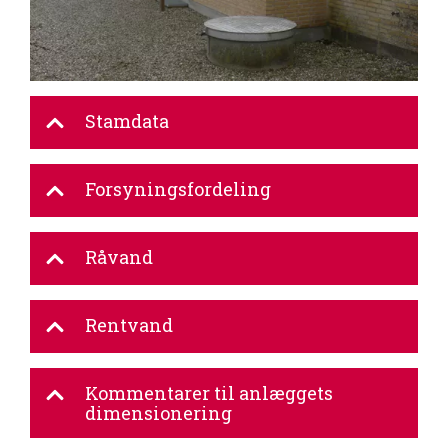
Stamdata
Forsyningsfordeling
Råvand
Rentvand
Kommentarer til anlæggets
dimensionering