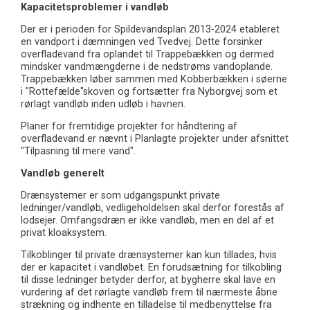
Kapacitetsproblemer i vandløb
Der er i perioden for Spildevandsplan 2013-2024 etableret
en vandport i dæmningen ved Tvedvej. Dette forsinker
overfladevand fra oplandet til Trappebækken og dermed
mindsker vandmængderne i de nedstrøms vandoplande.
Trappebækken løber sammen med Kobberbækken i søerne
i "Rottefælde"skoven og fortsætter fra Nyborgvej som et
rørlagt vandløb inden udløb i havnen.
Planer for fremtidige projekter for håndtering af
overfladevand er nævnt i Planlagte projekter under afsnittet
"Tilpasning til mere vand".
Vandløb generelt
Drænsystemer er som udgangspunkt private
ledninger/vandløb, vedligeholdelsen skal derfor forestås af
lodsejer. Omfangsdræn er ikke vandløb, men en del af et
privat kloaksystem.
Tilkoblinger til private drænsystemer kan kun tillades, hvis
der er kapacitet i vandløbet. En forudsætning for tilkobling
til disse ledninger betyder derfor, at bygherre skal lave en
vurdering af det rørlagte vandløb frem til nærmeste åbne
strækning og indhente en tilladelse til medbenyttelse fra