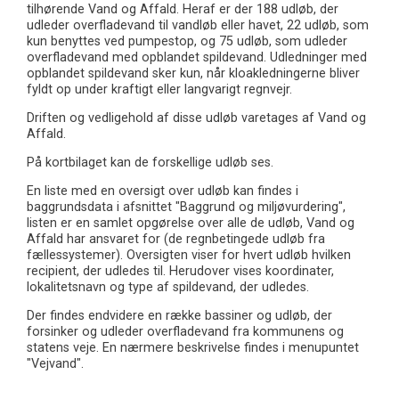
tilhørende Vand og Affald. Heraf er der 188 udløb, der
udleder overfladevand til vandløb eller havet, 22 udløb, som
kun benyttes ved pumpestop, og 75 udløb, som udleder
overfladevand med opblandet spildevand. Udledninger med
opblandet spildevand sker kun, når kloakledningerne bliver
fyldt op under kraftigt eller langvarigt regnvejr.
Driften og vedligehold af disse udløb varetages af Vand og
Affald.
På kortbilaget kan de forskellige udløb ses.
En liste med en oversigt over udløb kan findes i
baggrundsdata i afsnittet "Baggrund og miljøvurdering",
listen er en samlet opgørelse over alle de udløb, Vand og
Affald har ansvaret for (de regnbetingede udløb fra
fællessystemer). Oversigten viser for hvert udløb hvilken
recipient, der udledes til. Herudover vises koordinater,
lokalitetsnavn og type af spildevand, der udledes.
Der findes endvidere en række bassiner og udløb, der
forsinker og udleder overfladevand fra kommunens og
statens veje. En nærmere beskrivelse findes i menupuntet
"Vejvand".