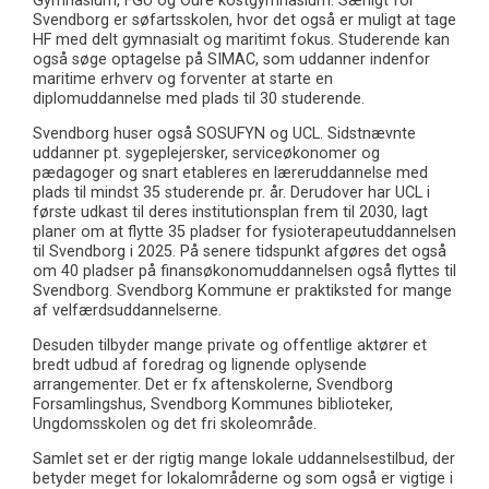
Gymnasium, FGU og Oure kostgymnasium. Særligt for
Svendborg er søfartsskolen, hvor det også er muligt at tage
HF med delt gymnasialt og maritimt fokus. Studerende kan
også søge optagelse på SIMAC, som uddanner indenfor
maritime erhverv og forventer at starte en
diplomuddannelse med plads til 30 studerende.
Svendborg huser også SOSUFYN og UCL. Sidstnævnte
uddanner pt. sygeplejersker, serviceøkonomer og
pædagoger og snart etableres en læreruddannelse med
plads til mindst 35 studerende pr. år. Derudover har UCL i
første udkast til deres institutionsplan frem til 2030, lagt
planer om at flytte 35 pladser for fysioterapeutuddannelsen
til Svendborg i 2025. På senere tidspunkt afgøres det også
om 40 pladser på finansøkonomuddannelsen også flyttes til
Svendborg. Svendborg Kommune er praktiksted for mange
af velfærdsuddannelserne.
Desuden tilbyder mange private og offentlige aktører et
bredt udbud af foredrag og lignende oplysende
arrangementer. Det er fx aftenskolerne, Svendborg
Forsamlingshus, Svendborg Kommunes biblioteker,
Ungdomsskolen og det fri skoleområde.
Samlet set er der rigtig mange lokale uddannelsestilbud, der
betyder meget for lokalområderne og som også er vigtige i