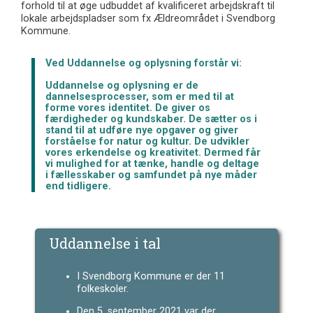
forhold til at øge udbuddet af kvalificeret arbejdskraft til
lokale arbejdspladser som fx Ældreområdet i Svendborg
Kommune.
Ved Uddannelse og oplysning forstår vi:
Uddannelse og oplysning er de
dannelsesprocesser, som er med til at
forme vores identitet. De giver os
færdigheder og kundskaber. De sætter os i
stand til at udføre nye opgaver og giver
forståelse for natur og kultur. De udvikler
vores erkendelse og kreativitet. Dermed får
vi mulighed for at tænke, handle og deltage
i fællesskaber og samfundet på nye måder
end tidligere.
Uddannelse i tal
I Svendborg Kommune er der 11
folkeskoler.
Den 5. september 2021 var der