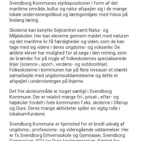
Svendborg Kommunes styrkepositioner i form af det
maritime område, kultur og natur afspejler sig i de mange
lokale undervisningstilbud og læringsmiljøer med fokus på
livslang læring.
Skolerne kan benytte Sejlcentret samt Natur- og
Miljøskolen. Her kan eleverne gennem mødet med naturen
og det maritime liv få færdigheder og viden, som de kan
tage med sig videre i deres ungdoms- og voksenliv. De
ældste elever har mulighed for at søge i den retning, som
de brænder for på nogle af folkeskolernes specialiserede
linjer (science-, sport-, verdens- og outdoorlinje).
Folkeskolerne i kommunen har på flere niveauer et stærkt
samarbejde med ungdomsuddannelserne og dette er
afspejlet i undervisningen på linjerne.
Det frie skoleområde er noget særligt i Svendborg
Kommune. Der er relativt mange fri-, privat-, efter- og
højskoler fordelt i hele kommunen f.eks. skolerne i Ollerup
og Oure. Deres mange aktiviteter spiller en vigtig rolle i
lokalsamfundene.
Svendborg Kommune er hjemsted for et bredt udvalg af
ungdoms-, professions- og videregående uddannelser. Her
er fx Svendborg Erhvervsskole og Gymnasier, Svendborg