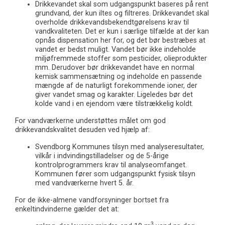
Drikkevandet skal som udgangspunkt baseres på rent
grundvand, der kun iltes og filtreres. Drikkevandet skal
overholde drikkevandsbekendtgørelsens krav til
vandkvaliteten. Det er kun i særlige tilfælde at der kan
opnås dispensation her for, og det bør bestræbes at
vandet er bedst muligt. Vandet bør ikke indeholde
miljøfremmede stoffer som pesticider, olieprodukter
mm. Derudover bør drikkevandet have en normal
kemisk sammensætning og indeholde en passende
mængde af de naturligt forekommende ioner, der
giver vandet smag og karakter.
Ligeledes bør det
kolde vand i en ejendom være tilstrækkelig koldt.
For vandværkerne understøttes målet om god
drikkevandskvalitet desuden ved hjælp af:
Svendborg Kommunes tilsyn med analyseresultater,
vilkår i indvindingstilladelser og de 5-årige
kontrolprogrammers krav til analyseomfanget.
Kommunen fører som udgangspunkt fysisk tilsyn
med vandværkerne hvert 5. år.
For de ikke-almene vandforsyninger bortset fra
enkeltindvinderne gælder det at:
3