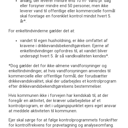
anlæg, der leverer mindre end 10 m
vand pr. dag
eller forsyner mindre end 50 personer, men ikke
leverer vand til offentlige eller kommercielle formål
skal foretage en forenklet kontrol mindst hvert 5.
år*.
For enkeltindvinderne gælder det at:
vandet til egen husholdning, er ikke omfattet af
kravene i drikkevandsbekendtgørelsen. Ejerne af
enkeltindvindinger opfordres til, at vandet bliver
undersøgt hvert 5. år så vandkvaliteten kendes*.
*Dog gælder det for ikke-almene vandforsyninger og
enkeltindvindinger, at hvis vandforsyningen anvendes til
kommercielle eller offentlige formål, der forudsætter
drikkevandskvalitet, skal der udarbejdes et kontrolprogram
efter drikkevandsbekendtgørelsens bestemmelser.
Hvis kommunen ikke i forvejen har kendskab til, at der
foregår en aktivitet, der kræver udarbejdelse af et
kontrolprogram, er det i udgangspunktet ejers eget ansvar
at meddele aktiviteten til kommunen.
Ejer skal sørge for at følge kontrolprogrammets forskrifter
for kontrolfrekvens for prøvetagning og analyseomfang.