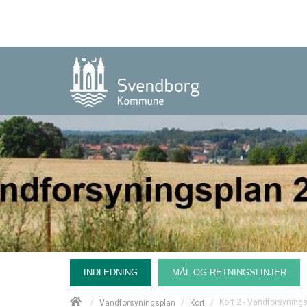
INDLEDNING
MÅL OG RETNINGSLINJER
/
/
/
Kort 2 - Vandforsyning
Vandforsyningsplan
Kort