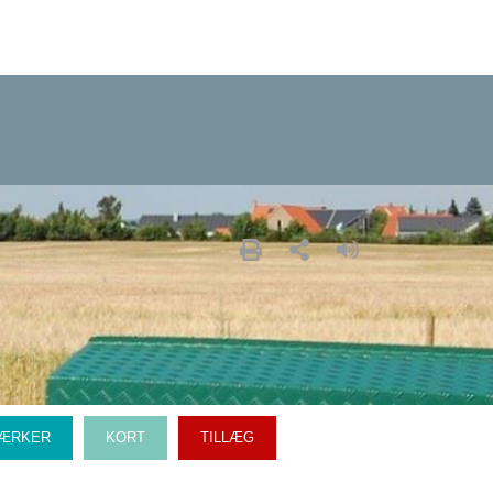
VÆRKER
KORT
TILLÆG