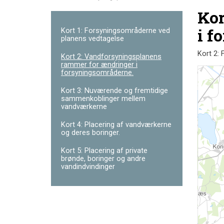
Kor
i f
Kort 1: Forsyningsområderne ved
planens vedtagelse
Kort 2: 
Kort 2: Vandforsyningsplanens
rammer for ændringer i
forsyningsområderne.
Kort 3: Nuværende og fremtidige
sammenkoblinger mellem
vandværkerne
Kort 4: Placering af vandværkerne
og deres boringer.
Kort 5: Placering af private
brønde, boringer og andre
vandindvindinger