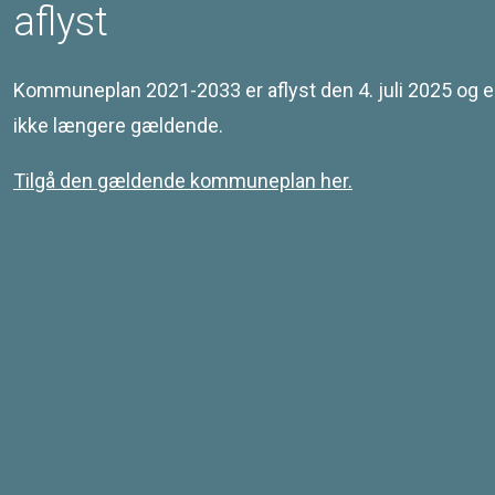
aflyst
Redegørelse
Kommuneplan 2021-2033 er aflyst den 4. juli 2025 og e
ikke længere gældende.
Tilgå den gældende kommuneplan her.
Kontakt
Svendborg Kommune
Ramsherred 5
5700 Svendborg
Telefon 62 23 30 00
Email: plan@svendborg.dk