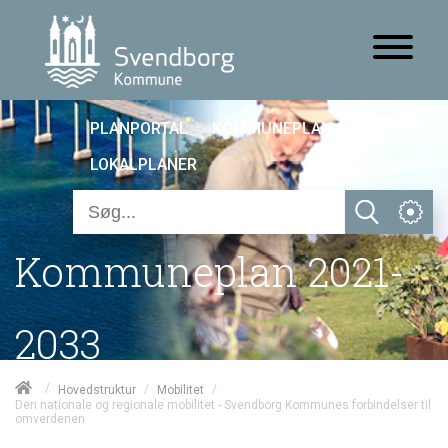
PLANPORTAL
KOMMUNEPLAN 25
LOKALPLANER
Kommuneplan 2021-
2033
/
/
/
Hovedstruktur
Mobilitet
Den nationale og regionale mobilitet - Svendborg Kommunes forbindelser til
omverdenen