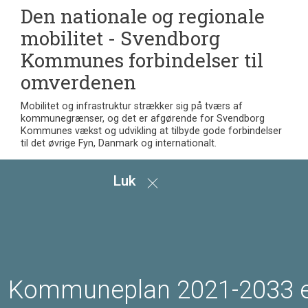
Den nationale og regionale
mobilitet - Svendborg
Kommunes forbindelser til
omverdenen
Mobilitet og infrastruktur strækker sig på tværs af
kommunegrænser, og det er afgørende for Svendborg
Kommunes vækst og udvikling at tilbyde gode forbindelser
til det øvrige Fyn, Danmark og internationalt.
Borgere og gods bevæger sig ind og ud af kommunen og
infrastrukturen og mobilitetstilbuddene skal sikre at disse
Luk
bevægelsesstrømme kan afvikles smidigt, effektivt og
bæredygtigt.
Mål
Retningslinjer
Kommuneplan 2021-2033 