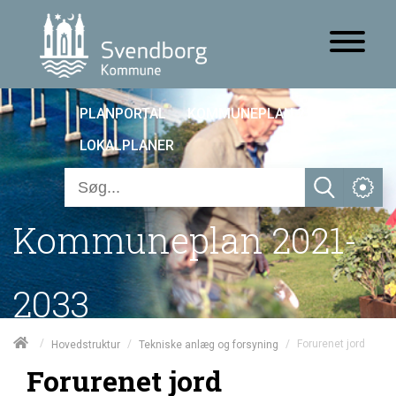
PLANPORTAL
KOMMUNEPLAN 25
LOKALPLANER
Kommuneplan 2021-
2033
/
/
/
Forurenet jord
Hovedstruktur
Tekniske anlæg og forsyning
Forurenet jord