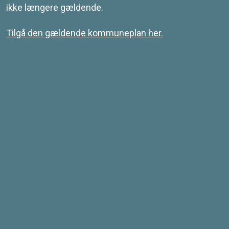
ikke længere gældende.
Tilgå den gældende kommuneplan her.
Kontakt
Svendborg Kommune
Ramsherred 5
5700 Svendborg
Telefon 62 23 30 00
Email: plan@svendborg.dk
COWI PLAN
Tilgængelighedserklæring