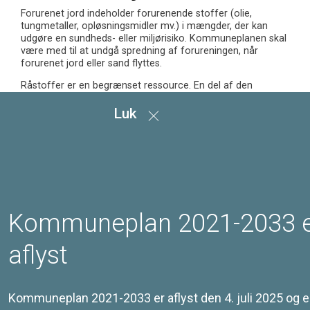
Forurenet jord indeholder forurenende stoffer (olie,
tungmetaller, opløsningsmidler mv.) i mængder, der kan
udgøre en sundheds- eller miljørisiko. Kommuneplanen skal
være med til at undgå spredning af forureningen, når
forurenet jord eller sand flyttes.
Råstoffer er en begrænset ressource. En del af den
forurenede jord kan renses og genanvendes, hvorved
forbruget af grus og sand kan begrænses.
Luk
Kommuneplanen sikrer største mulig genanvendelse af
renset, forurenet jord.
Mål
Retningslinjer
Kommuneplan 2021-2033 
aflyst
Redegørelse
Kommuneplan 2021-2033 er aflyst den 4. juli 2025 og e