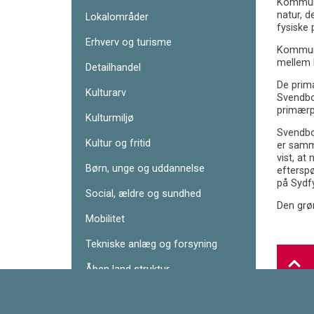
Kommuner
natur, d
Lokalområder
fysiske 
Erhverv og turisme
Kommune
mellem b
Detailhandel
De prim
Kulturarv
Svendbo
primærpr
Kulturmiljø
Svendbo
Kultur og fritid
er samme
vist, at
Børn, unge og uddannelse
efterspø
på Sydfy
Social, ældre og sundhed
Den grø
Mobilitet
Tekniske anlæg og forsyning
Åben land struktur
Natur