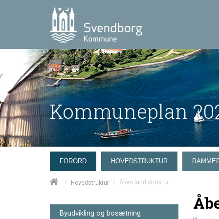
Kommuneplan 202
FORORD
HOVEDSTRUKTUR
RAMME
/
/
Åben land struktur
Hovedstruktur
Åbe
Byudvikling og bosætning