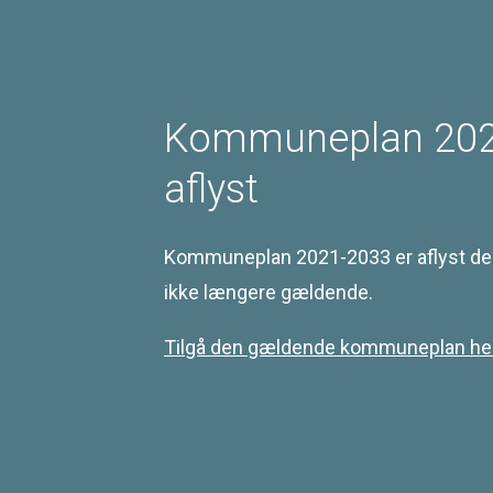
Landskabsområder
Kyst
Jordbrug
Kommuneplan 202
Geologi og grundvand
Klimatilpasning
aflyst
Kommuneplan 2021-2033 er aflyst den 
ikke længere gældende.
Kontakt
Tilgå den gældende kommuneplan her
Svendborg Kommune
Ramsherred 5
5700 Svendborg
Telefon 62 23 30 00
Email: plan@svendborg.dk