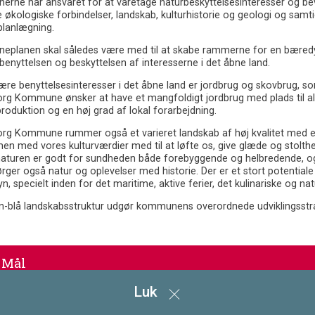
ne har ansvaret for at varetage naturbeskyttelsesinteresser og beva
e økologiske forbindelser, landskab, kulturhistorie og geologi og sa
planlægning.
planen skal således være med til at skabe rammerne for en bæredygt
enyttelsen og beskyttelsen af interesserne i det åbne land.
ære benyttelsesinteresser i det åbne land er jordbrug og skovbrug,
rg Kommune ønsker at have et mangfoldigt jordbrug med plads til a
oduktion og en høj grad af lokal forarbejdning.
rg Kommune rummer også et varieret landskab af høj kvalitet med en 
n med vores kulturværdier med til at løfte os, give glæde og stolthe
 naturen er godt for sundheden både forebyggende og helbredende, og 
rger også natur og oplevelser med historie. Der er et stort potential
n, specielt inden for det maritime, aktive ferier, det kulinariske og na
n-blå landskabsstruktur udgør kommunens overordnede udviklingsstrat
Mål
Luk
Redegørelse