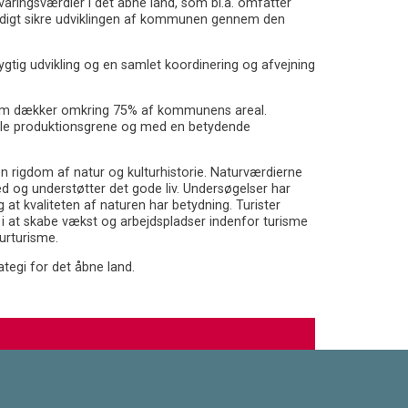
ringsværdier i det åbne land, som bl.a. omfatter
mtidigt sikre udviklingen af kommunen gennem den
ig udvikling og en samlet koordinering og afvejning
 som dækker omkring 75% af kommunens areal.
lle produktionsgrene og med en betydende
rigdom af natur og kulturhistorie. Naturværdierne
d og understøtter det gode liv. Undersøgelser har
at kvaliteten af naturen har betydning. Turister
e i at skabe vækst og arbejdspladser indenfor turisme
turturisme.
egi for det åbne land.