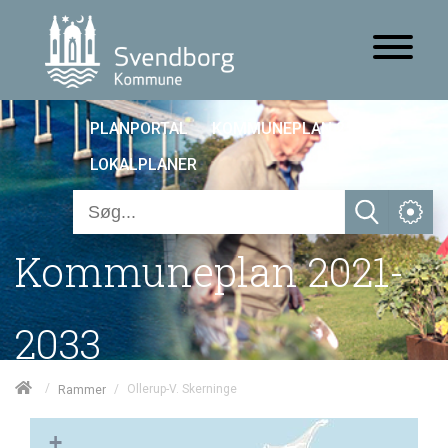
PLANPORTAL
KOMMUNEPLAN 25
LOKALPLANER
Kommuneplan 2021-
2033
/
/
Ollerup-V. Skerninge
Rammer
+