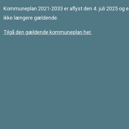
Leaflet
| © SDFE & MapCentia ApS
Kommuneplan 2021-2033 er aflyst den 4. juli 2025 og e
ikke længere gældende.
Tilgå den gældende kommuneplan her.
Kontakt
Svendborg Kommune
Ramsherred 5
5700 Svendborg
Telefon 62 23 30 00
Email: plan@svendborg.dk
COWI PLAN