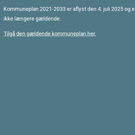
Leaflet
| © SDFE & MapCentia ApS
Kommuneplan 2021-2033 er aflyst den 4. juli 2025 og e
ikke længere gældende.
Tilgå den gældende kommuneplan her.
Kontakt
Svendborg Kommune
Ramsherred 5
5700 Svendborg
Telefon 62 23 30 00
Email: plan@svendborg.dk
COWI PLAN