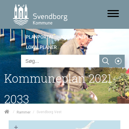
PLANPORTAL
KOMMUNEPLAN 25
LOKALPLANER
Kommuneplan 2021-
2033
/
/
Svendborg Vest
Rammer
+