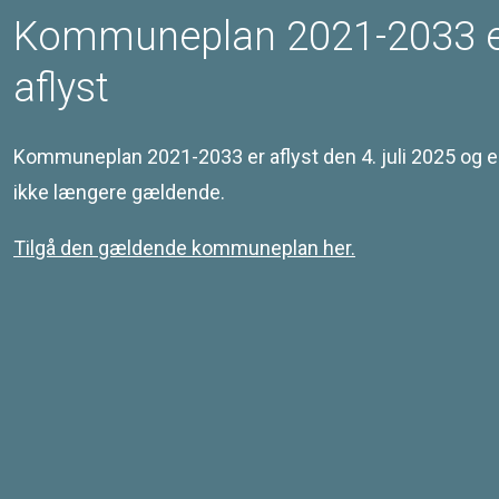
Retningslinjer
Kommuneplan 2021-2033 
aflyst
Redegørelse
Kommuneplan 2021-2033 er aflyst den 4. juli 2025 og e
ikke længere gældende.
Tilgå den gældende kommuneplan her.
Kontakt
Svendborg Kommune
Ramsherred 5
5700 Svendborg
Telefon 62 23 30 00
Email: plan@svendborg.dk