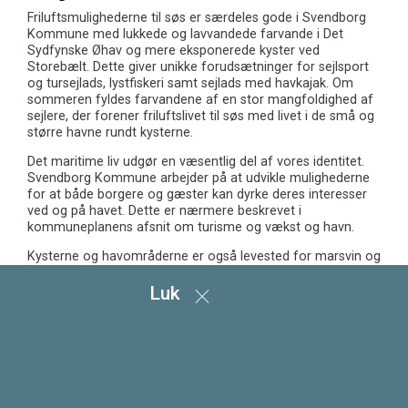
Friluftsmulighederne til søs er særdeles gode i Svendborg
Kommune med lukkede og lavvandede farvande i Det
Sydfynske Øhav og mere eksponerede kyster ved
Storebælt. Dette giver unikke forudsætninger for sejlsport
og tursejlads, lystfiskeri samt sejlads med havkajak. Om
sommeren fyldes farvandene af en stor mangfoldighed af
sejlere, der forener friluftslivet til søs med livet i de små og
større havne rundt kysterne.
Det maritime liv udgør en væsentlig del af vores identitet.
Svendborg Kommune arbejder på at udvikle mulighederne
for at både borgere og gæster kan dyrke deres interesser
ved og på havet. Dette er nærmere beskrevet i
kommuneplanens afsnit om turisme og vækst og havn.
Kysterne og havområderne er også levested for marsvin og
en række fuglearter, der på forskellige tidspunkter af året er
sårbare, og som vi skal være opmærksomme på at
Luk
beskytte. De forskellige rekreative aktiviteter kan også være
uforenelige.
Mål