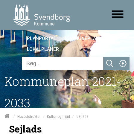
PLANPORTAL
KOMMUNEPLAN 25
LOKALPLANER
Kommuneplan 2021-
2033
/
/
/
Sejlads
Hovedstruktur
Kultur og fritid
Sejlads