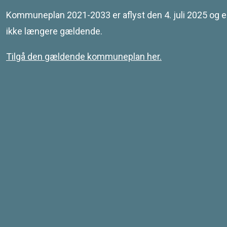
Leaflet
| © SDFE & MapCentia ApS
Kommuneplan 2021-2033 er aflyst den 4. juli 2025 og e
ikke længere gældende.
Tilgå den gældende kommuneplan her.
Kontakt
Svendborg Kommune
Ramsherred 5
5700 Svendborg
Telefon 62 23 30 00
Email: plan@svendborg.dk
COWI PLAN