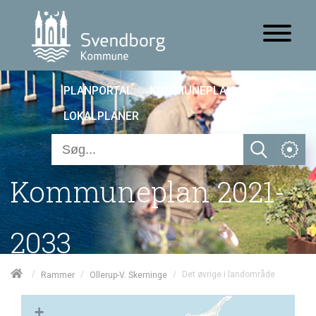
PLANPORTAL
KOMMUNEPLAN 25
LOKALPLANER
Kommuneplan 2021-
2033
/
/
/
Det øvrige i landområde
Rammer
Ollerup-V. Skerninge
+