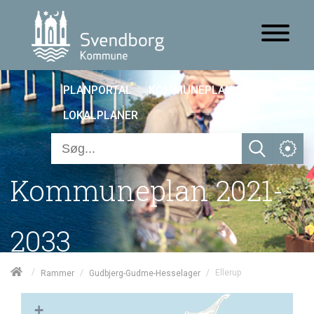
PLANPORTAL
KOMMUNEPLAN 25
LOKALPLANER
Kommuneplan 2021-
2033
/
/
/
Ellerup
Rammer
Gudbjerg-Gudme-Hesselager
+