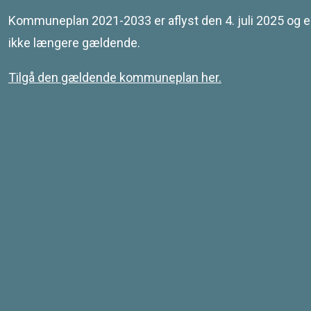
Leaflet
| © SDFE & MapCentia ApS
Kommuneplan 2021-2033 er aflyst den 4. juli 2025 og e
ikke længere gældende.
Tilgå den gældende kommuneplan her.
Kontakt
Svendborg Kommune
Ramsherred 5
5700 Svendborg
Telefon 62 23 30 00
Email: plan@svendborg.dk
COWI PLAN