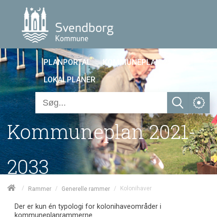
PLANPORTAL
KOMMUNEPLAN 25
LOKALPLANER
Kommuneplan 2021-
2033
/
/
/
Kolonihaver
Rammer
Generelle rammer
Der er kun én typologi for kolonihaveområder i
kommuneplanrammerne.