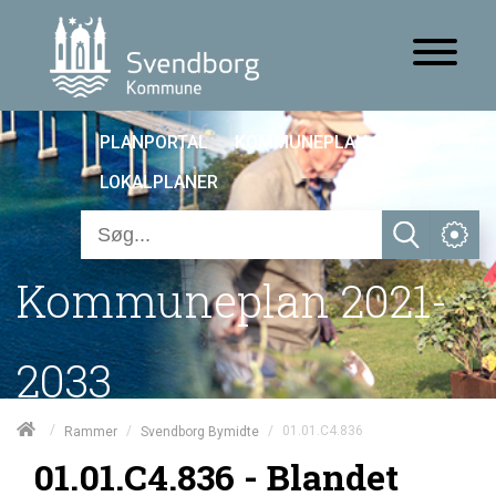
PLANPORTAL
KOMMUNEPLAN 25
LOKALPLANER
Kommuneplan 2021-
2033
/
/
/
01.01.C4.836
Rammer
Svendborg Bymidte
01.01.C4.836 - Blandet