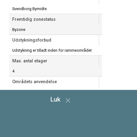
Svendborg Bymidte
Fremtidig zonestatus
Byzone
Udstykningsforbud
Udstykning er tilladt inden for rammeområdet
Max. antal etager
4
Områdets anvendelse
Blandet bolig- og erhvervsformål
Luk
Specifik anvendelse
Publikumsorienterede serviceerhverv
Butikker
Kontor- og serviceerhverv
Boligområde