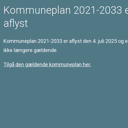
Særlige bestemmelser
Kommuneplan 2021-2033 
Det maks. areal for butikker: 6000m². Dagligvarer,
maks. areal pr. butik: 300m². Udvalgsvarer, maks.
areal pr. butik: 600m².
aflyst
Se også de
generelle rammer
og
generelle bestemmelser
for hvad der gælder for området.
Kommuneplan 2021-2033 er aflyst den 4. juli 2025 og e
ikke længere gældende.
Tilgå den gældende kommuneplan her.
Kontakt
Svendborg Kommune
Ramsherred 5
5700 Svendborg
Telefon 62 23 30 00
Email: plan@svendborg.dk