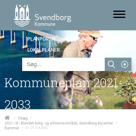
PLANPORTAL
KOMMUNEPLAN 25
LOKALPLANER
Kommuneplan 2021-
2033
/
/
Tillæg
/
2021.18 - Blandet bolig- og erhvervsområde, Svendborg Bycenter
/
01.01.C4.836
Rammer